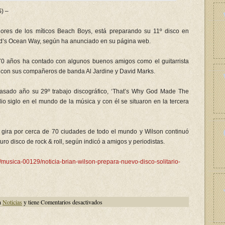
) –
dores de los míticos Beach Boys, está preparando su 11º disco en
ood’s Ocean Way, según ha anunciado en su página web.
 70 años ha contado con algunos buenos amigos como el guitarrista
e con sus compañeros de banda Al Jardine y David Marks.
asado año su 29º trabajo discográfico, ‘That’s Why God Made The
 siglo en el mundo de la música y con él se situaron en la tercera
gira por cerca de 70 ciudades de todo el mundo y Wilson continuó
ro disco de rock & roll, según indicó a amigos y periodistas.
/musica-00129/noticia-brian-wilson-prepara-nuevo-disco-solitario-
en
n
Noticias
y tiene
Comentarios desactivados
Brian
Wilson
prepara