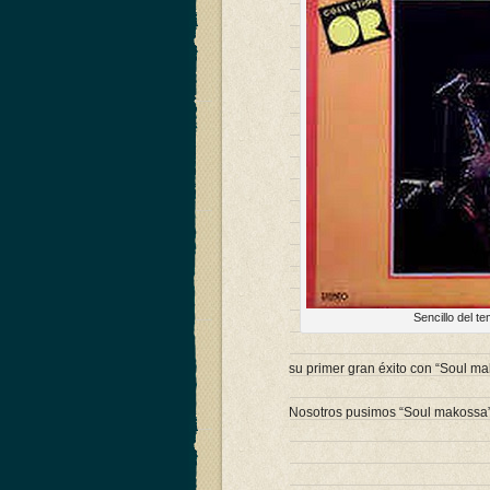
Sencillo del 
su primer gran éxito con “Soul m
Nosotros pusimos “Soul makossa” 