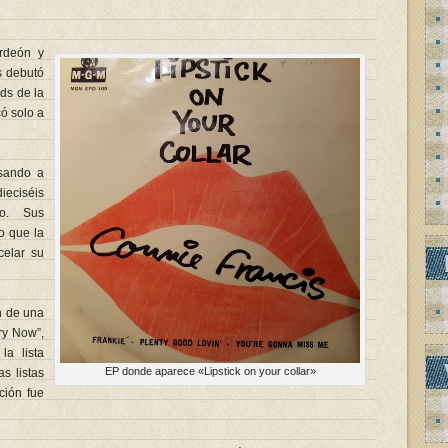
rdeón y
s debutó
ds de la
ó solo a
sando a
ieciséis
o. Sus
o que la
celar su
n de una
ry Now”,
la lista
EP donde aparece «Lipstick on your collar»
as listas
ción fue