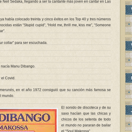
e Neil Sedaka, llegando a ser la cantante más joven en cantar en Las
a había colocado treinta y cinco éxitos en los Top 40 y tres números
ocidas están “Stupid cupid”, “Hold me, thrill me, kiss me”, “Someone
ar”.
ur collar” para ser escuchada.
3 nacía Manu Dibango.
 el Covid.
erunés, en el año 1972 consiguió que su canción más famosa se
el mundo.
El sonido de discoteca y de su
saxo hacían que las chicas y
chicos de los setenta de todo
el mundo no pararan de bailar
el “Soul Makossa”.