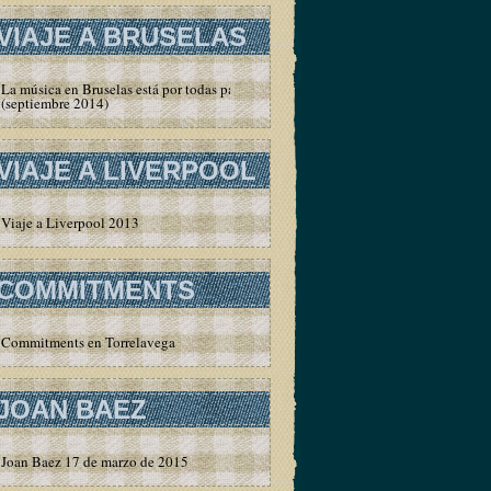
VIAJE A BRUSELAS
La música en Bruselas está por todas partes
(septiembre 2014)
VIAJE A LIVERPOOL
Viaje a Liverpool 2013
COMMITMENTS
Commitments en Torrelavega
JOAN BAEZ
Joan Baez 17 de marzo de 2015