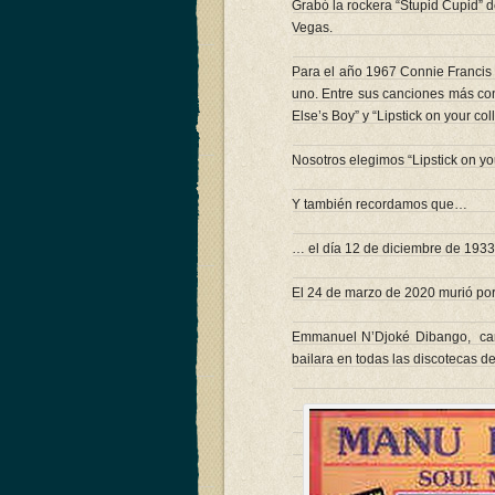
Grabó la rockera “Stupid Cupid” d
Vegas.
Para el año 1967 Connie Francis y
uno. Entre sus canciones más con
Else’s Boy” y “Lipstick on your coll
Nosotros elegimos “Lipstick on yo
Y también recordamos que…
… el día 12 de diciembre de 193
El 24 de marzo de 2020 murió por
Emmanuel N’Djoké Dibango, cam
bailara en todas las discotecas d