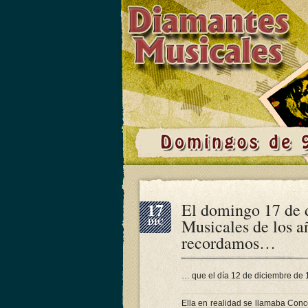
17
El domingo 17 de 
Musicales de los a
DIC
recordamos…
… que el día 12 de diciembre 
Ella en realidad se llamaba Con