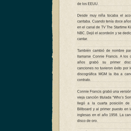
de los EEUU.
Desde muy niña tocaba el aco
cantaba. Cuando tenía doce año
en el canal de TV The Startime Ki
NBC. Dejó el acordeón y se dedic
cantar.
También cambió de nombre pa
llamarse Connie Francis. A los d
años grabó su primer disc
canciones no tuvieron éxito por l
discográfica MGM la iba a can
contrato.
Connie Francis grabó una versió
vieja canción titulada “Who’s Sor
llegó a la cuarta posición de 
Billboard y al primer puesto en l
inglesas en el año 1958. La can
disco de oro.