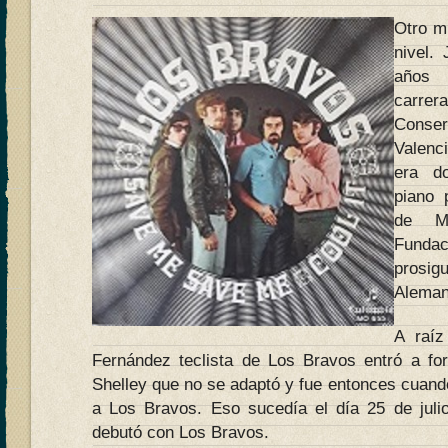
Otro m
nivel.
años 
carr
Conse
Valenc
era do
piano 
de M
Fundac
prosi
Aleman
A raíz
Fernández teclista de Los Bravos entró a fo
Shelley que no se adaptó y fue entonces cuand
a Los Bravos. Eso sucedía el día 25 de juli
debutó con Los Bravos.