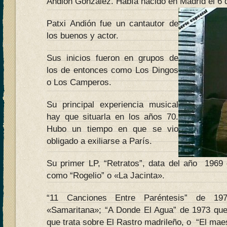
Andión González. Había nacido en Madrid el 6 
Patxi Andión fue un cantautor de
los buenos y actor.
Sus inicios fueron en grupos de
los de entonces como Los Dingos
o Los Camperos.
Su principal experiencia musical
hay que situarla en los años 70.
Hubo un tiempo en que se vio
obligado a exiliarse a París.
Su primer LP, “Retratos”, data del año 1969
como “Rogelio” o «La Jacinta».
“11 Canciones Entre Paréntesis” de 1
«Samaritana»; “A Donde El Agua” de 1973 que
que trata sobre El Rastro madrileño, o “El maes