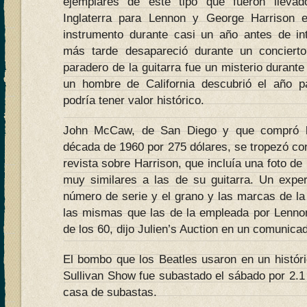
ejemplares de este tipo que fueron lleva
Inglaterra para Lennon y George Harrison e
instrumento durante casi un año antes de in
más tarde desapareció durante un conciert
paradero de la guitarra fue un misterio duran
un hombre de California descubrió el año 
podría tener valor histórico.
John McCaw, de San Diego y que compró la 
década de 1960 por 275 dólares, se tropezó con
revista sobre Harrison, que incluía una foto d
muy similares a las de su guitarra. Un expe
número de serie y el grano y las marcas de la
las mismas que las de la empleada por Lennon
de los 60, dijo Julien’s Auction en un comunica
El bombo que los Beatles usaron en un históri
Sullivan Show fue subastado el sábado por 2.1 m
casa de subastas.