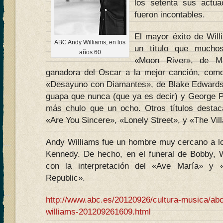
los setenta sus actu
fueron incontables.
El mayor éxito de Wil
ABC Andy Williams, en los
un título que muchos
años 60
«Moon River», de Ma
ganadora del Oscar a la mejor canción, como 
«Desayuno con Diamantes», de Blake Edward
guapa que nunca (que ya es decir) y George 
más chulo que un ocho. Otros títulos destac
«Are You Sincere», «Lonely Street», y «The Vill
Andy Williams fue un hombre muy cercano a l
Kennedy. De hecho, en el funeral de Bobby, W
con la interpretación del «Ave María» y 
Republic».
http://www.abc.es/20120926/cultura-musica/ab
williams-201209261609.html