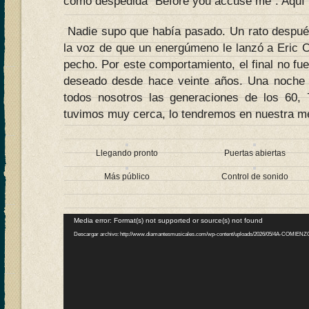
como despedida “Before you accuse me”. Aquí 
Nadie supo que había pasado. Un rato después 
la voz de que un energúmeno le lanzó a Eric C
pecho. Por este comportamiento, el final no fue
deseado desde hace veinte años. Una noche hi
todos nosotros las generaciones de los 60, 
tuvimos muy cerca, lo tendremos en nuestra m
Llegando pronto
Puertas abiertas
Más público
Control de sonido
Reproductor
Media error: Format(s) not supported or source(s) not found
de
Descargar archivo: http://www.diamantesmusicales.com/wp-content/uploads/2026/05/4A-COMIEN
vídeo