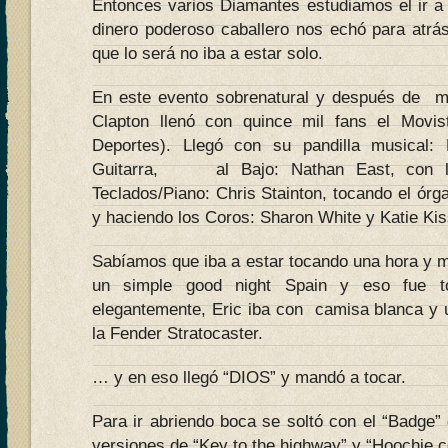
Entonces varios Diamantes estudiamos el ir a 
dinero poderoso caballero nos echó para atrá
que lo será no iba a estar solo.
En este evento sobrenatural y después de má
Clapton llenó con quince mil fans el Movis
Deportes). Llegó con su pandilla musical:
Guitarra, al Bajo: Nathan East, con la
Teclados/Piano: Chris Stainton, tocando el 
y haciendo los Coros: Sharon White y Katie Ki
Sabíamos que iba a estar tocando una hora y 
un simple good night Spain y eso fue to
elegantemente, Eric iba con camisa blanca y 
la Fender Stratocaster.
… y en eso llegó “DIOS” y mandó a tocar.
Para ir abriendo boca se soltó con el “Badge
versiones de “Key to the highway” y “Hoochie 