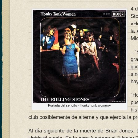
4 d
St
«H
la 
Mic
“
gr
que
sin
hay
“H
pu
Portada del sencillo «Honky tonk women»
his
club posiblemente de alterne y que ejercía la pr
Al día siguiente de la muerte de Brian Jones,