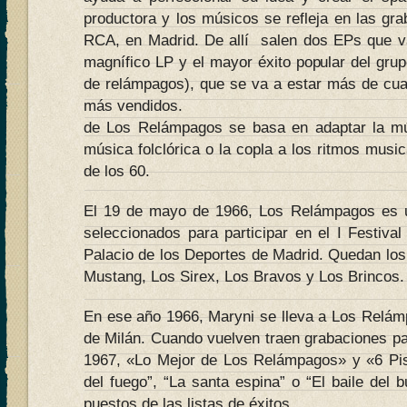
productora y los músicos se refleja en las gra
RCA, en Madrid. De allí salen dos EPs que van
magnífico LP y el mayor éxito popular del gru
de relámpagos), que se va a estar más de cua
más vendidos. 
de Los Relámpagos se basa en adaptar la mú
música folclórica o la copla a los ritmos mus
de los 60.
El 19 de mayo de 1966, Los Relámpagos es u
seleccionados para participar en el I Festival
Palacio de los Deportes de Madrid. Quedan los
Mustang, Los Sirex, Los Bravos y Los Brincos.
En ese año 1966, Maryni se lleva a Los Relá
de Milán. Cuando vuelven traen grabaciones pa
1967, «Lo Mejor de Los Relámpagos» y «6 P
del fuego”, “La santa espina” o “El baile del b
puestos de las listas de éxitos.