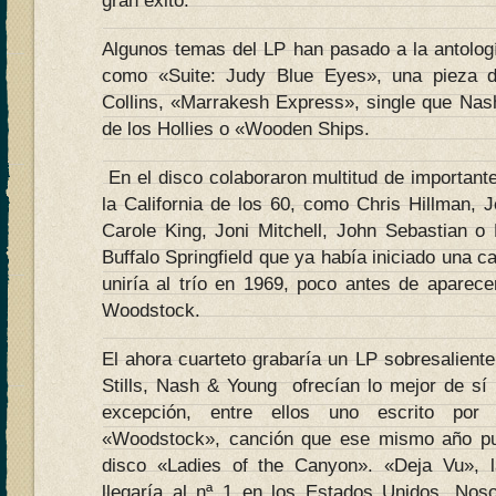
gran éxito.
Algunos temas del LP han pasado a la antologí
como «Suite: Judy Blue Eyes», una pieza d
Collins, «Marrakesh Express», single que Nash
de los Hollies o «Wooden Ships.
En el disco colaboraron multitud de important
la California de los 60, como Chris Hillman, J
Carole King, Joni Mitchell, John Sebastian 
Buffalo Springfield que ya había iniciado una ca
uniría al trío en 1969, poco antes de aparece
Woodstock.
El ahora cuarteto grabaría un LP sobresalient
Stills, Nash & Young ofrecían lo mejor de s
excepción, entre ellos uno escrito por J
«Woodstock», canción que ese mismo año pu
disco «Ladies of the Canyon». «Deja Vu», 
llegaría al nª 1 en los Estados Unidos. Nos