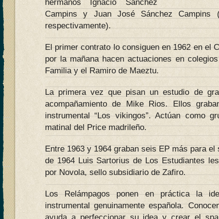
hermanos Ignacio Sánchez
Campins y Juan José Sánchez Campins (g
respectivamente).
El primer contrato lo consiguen en 1962 en el 
por la mañana hacen actuaciones en colegio
Familia y el Ramiro de Maeztu.
La primera vez que pisan un estudio de gr
acompañamiento de Mike Rios. Ellos graba
instrumental “Los vikingos”. Actúan como gr
matinal del Price madrileño.
Entre 1963 y 1964 graban seis EP más para el se
de 1964 Luis Sartorius de Los Estudiantes le
por Novola, sello subsidiario de Zafiro.
Los Relámpagos ponen en práctica la id
instrumental genuinamente española. Conocen
ayuda a perfeccionar su idea y crear el spa