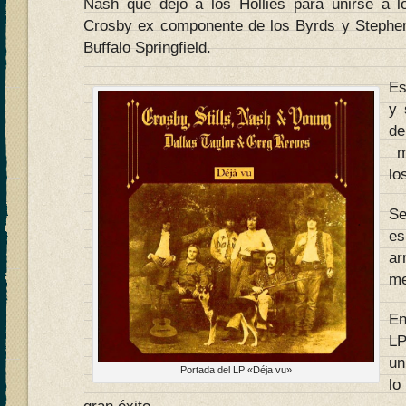
Nash que dejó a los Hollies para unirse a l
Crosby ex componente de los Byrds y Stephen
Buffalo Springfield.
Es
y 
de
mu
lo
Se
es
ar
me
En
LP
un
Portada del LP «Déja vu»
lo