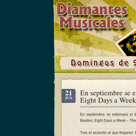
21
En septiembre se e
Eight Days a Week
JUN
En septiembre se estrenará el
Beatles: Eight Days a Week – The
Tras el acuerdo al que llegaron: