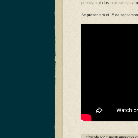
película trata los inicios de la c
Se presentará el 15 de septiembre
Publicado por diamantesmusicales e